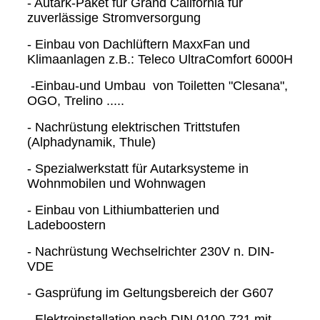
- Autark-Paket für Grand California für
zuverlässige Stromversorgung
- Einbau von Dachlüftern MaxxFan und
Klimaanlagen z.B.: Teleco UltraComfort 6000H
-Einbau-und Umbau von Toiletten "Clesana",
OGO, Trelino .....
- Nachrüstung elektrischen Trittstufen
(Alphadynamik, Thule)
- Spezialwerkstatt für Autarksysteme in
Wohnmobilen und Wohnwagen
- Einbau von Lithiumbatterien und
Ladeboostern
- Nachrüstung Wechselrichter 230V n. DIN-
VDE
- Gasprüfung im Geltungsbereich der G607
- Elektroinstallation nach DIN 0100-721 mit